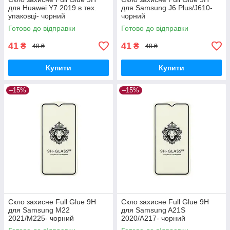
для Huawei Y7 2019 в тех.
для Samsung J6 Plus/J610-
упаковці- чорний
чорний
Готово до відправки
Готово до відправки
41
41
₴
₴
48 ₴
48 ₴
Купити
Купити
–15%
–15%
Скло захисне Full Glue 9H
Скло захисне Full Glue 9H
для Samsung M22
для Samsung A21S
2021/M225- чорний
2020/A217- чорний