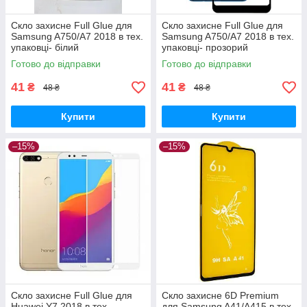
Скло захисне Full Glue для
Скло захисне Full Glue для
Samsung A750/A7 2018 в тех.
Samsung A750/A7 2018 в тех.
упаковці- білий
упаковці- прозорий
Готово до відправки
Готово до відправки
41
41
₴
₴
48 ₴
48 ₴
Купити
Купити
–15%
–15%
Скло захисне Full Glue для
Скло захисне 6D Premium
Huawei Y7 2018 в тех.
для Samsung A41/A415 в тех.