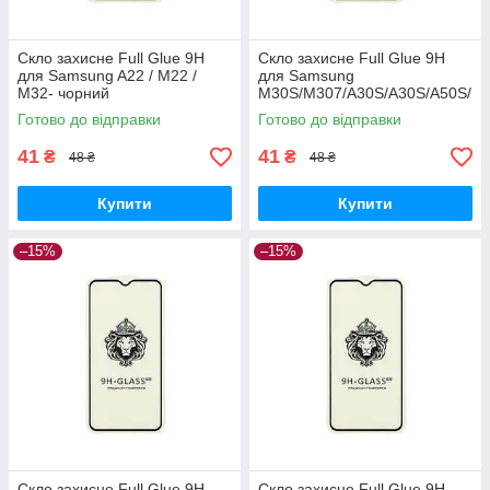
Скло захисне Full Glue 9H
Скло захисне Full Glue 9H
для Samsung A22 / M22 /
для Samsung
M32- чорний
M30S/M307/A30S/A30S/A50S/
A507- чорний
Готово до відправки
Готово до відправки
41
41
₴
₴
48 ₴
48 ₴
Купити
Купити
–15%
–15%
Скло захисне Full Glue 9H
Скло захисне Full Glue 9H