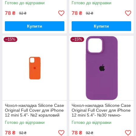
бірюзовий
пісок
Готово до відправки
Готово до відправки
78
78
₴
₴
92 ₴
92 ₴
Купити
Купити
–15%
–15%
Чохол-накладка Silicone Case
Чохол-накладка Silicone Case
Original Full Cover для iPhone
Original Full Cover для iPhone
12 mini 5.4"- №2 кораловий
12 mini 5.4"- №30 темно-
фіолетовий
Готово до відправки
Готово до відправки
78
78
₴
₴
92 ₴
92 ₴