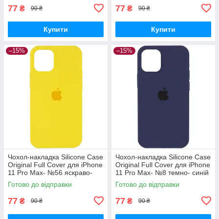
77
77
₴
₴
90 ₴
90 ₴
Купити
Купити
–15%
–15%
Чохол-накладка Silicone Case
Чохол-накладка Silicone Case
Original Full Cover для iPhone
Original Full Cover для iPhone
11 Pro Max- №56 яскраво-
11 Pro Max- №8 темно- синій
жовтий
Готово до відправки
Готово до відправки
77
77
₴
₴
90 ₴
90 ₴