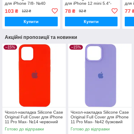
для iPhone 7/8- №40
для iPhone 12 mini 5.4"-
для 
світло- салатовий
№54 сливовий
№31
103
78
77
₴
₴
122 ₴
92 ₴
Купити
Купити
Акційні пропозиції та новинки
–15%
–15%
Чохол-накладка Silicone Case
Чохол-накладка Silicone Case
Original Full Cover для iPhone
Original Full Cover для iPhone
11 Pro Max- №14 червоний
11 Pro Max- №42 бузковий
Готово до відправки
Готово до відправки