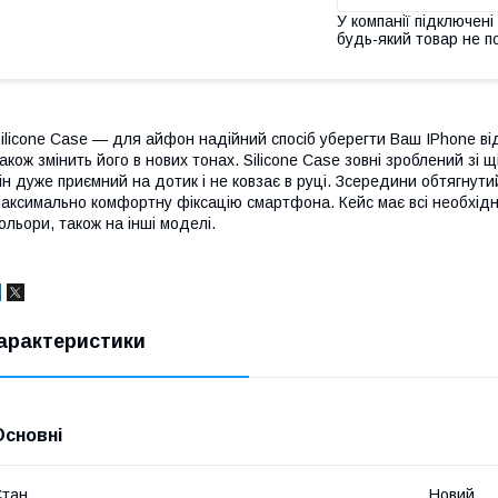
У компанії підключені
будь-який товар не п
ilicone Case — для айфон надійний спосіб уберегти Ваш IPhone від
акож змінить його в нових тонах. Silicone Case зовні зроблений зі 
ін дуже приємний на дотик і не ковзає в руці. Зсередини обтягнути
аксимально комфортну фіксацію смартфона. Кейс має всі необхідні
ольори, також на інші моделі.
арактеристики
Основні
Стан
Новий