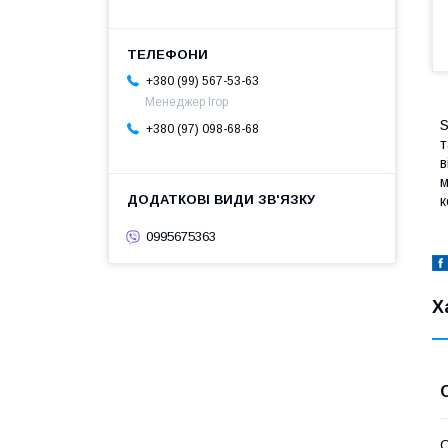
+380 (99) 567-53-63
Менеджер Ігор
S
+380 (97) 098-68-68
т
в
м
к
0995675363
Х