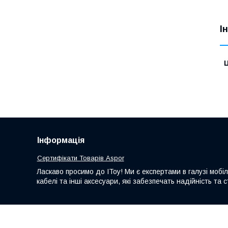
І
Ц
Інформація
Сертифікати Товарів Aspor
Ласкаво просимо до IToy! Ми є експертами в галузі мобі
кабелі та інші аксесуари, які забезпечать надійність т