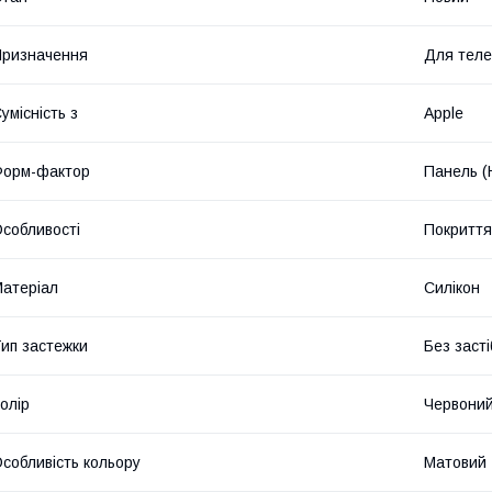
ризначення
Для тел
умісність з
Apple
Форм-фактор
Панель (
собливості
Покриття 
атеріал
Силікон
ип застежки
Без засті
олір
Червони
собливість кольору
Матовий