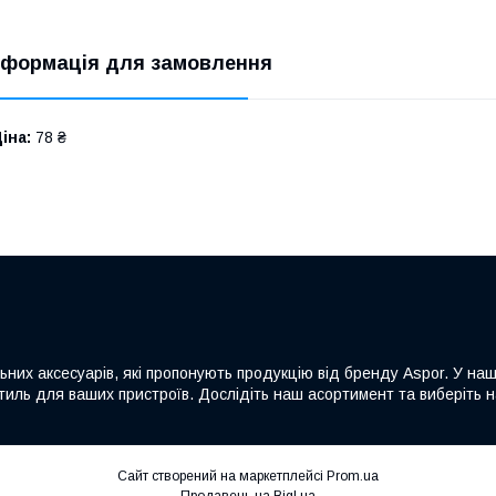
нформація для замовлення
іна:
78 ₴
льних аксесуарів, які пропонують продукцію від бренду Aspor. У на
а стиль для ваших пристроїв. Дослідіть наш асортимент та виберіть
Сайт створений на маркетплейсі
Prom.ua
Продавець на Bigl.ua