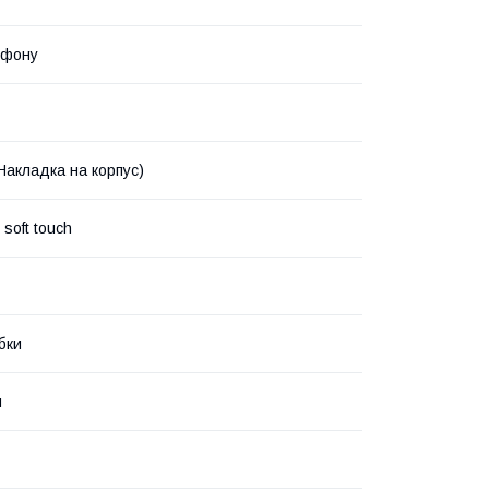
ефону
Накладка на корпус)
soft touch
бки
й