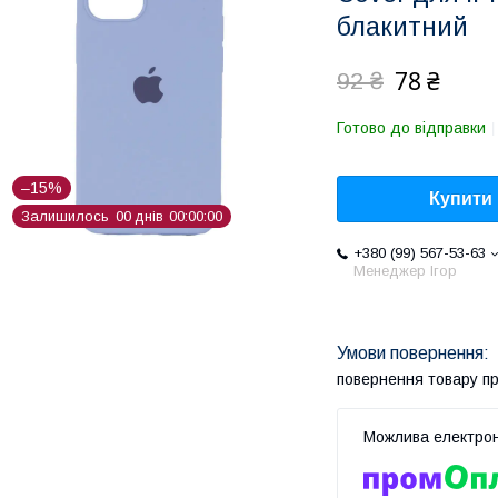
блакитний
78 ₴
92 ₴
Готово до відправки
–15%
Купити
Залишилось
0
0
днів
0
0
0
0
0
0
+380 (99) 567-53-63
Менеджер Ігор
повернення товару п