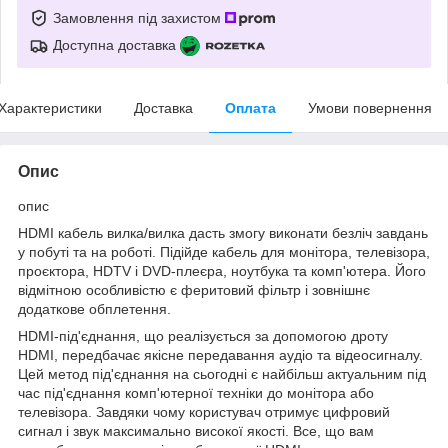
Замовлення під захистом
Доступна доставка
Характеристики
Доставка
Оплата
Умови повернення
Опис
опис
HDMI кабель вилка/вилка дасть змогу виконати безліч завдань
у побуті та на роботі. Підійде кабель для монітора, телевізора,
проєктора, HDTV і DVD-плеєра, ноутбука та комп'ютера. Його
відмітною особливістю є феритовий фільтр і зовнішнє
додаткове обплетення.
HDMI-під'єднання, що реалізується за допомогою дроту
HDMI, передбачає якісне передавання аудіо та відеосигналу.
Цей метод під'єднання на сьогодні є найбільш актуальним під
час під'єднання комп'ютерної техніки до монітора або
телевізора. Завдяки чому користувач отримує цифровий
сигнал і звук максимально високої якості. Все, що вам