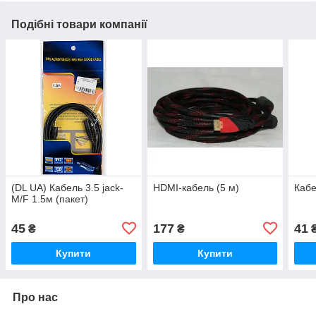
Подібні товари компанії
(DL UA) Кабель 3.5 jack-
HDMI-кабель (5 м)
Каб
M/F 1.5м (пакет)
45
177
41
₴
₴
Купити
Купити
Про нас