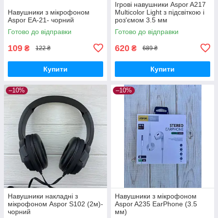
Ігрові навушники Aspor A217
Навушники з мікрофоном
Multicolor Light з підсвіткою і
Aspor EA-21- чорний
роз'ємом 3.5 мм
Готово до відправки
Готово до відправки
109
620
₴
₴
122 ₴
689 ₴
Купити
Купити
–10%
–10%
Навушники накладні з
Навушники з мікрофоном
мікрофоном Aspor S102 (2м)-
Aspor A235 EarPhone (3.5
чорний
мм)