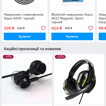
Навушники з мікрофоном
Bluetooth навушники Aspor
Наву
Aspor A209- чорний
A612 Magnetic Sport-
Aspo
чорний
Earp
109
414
99
₴
₴
122 ₴
459 ₴
Купити
Купити
Акційні пропозиції та новинки
–10%
–10%