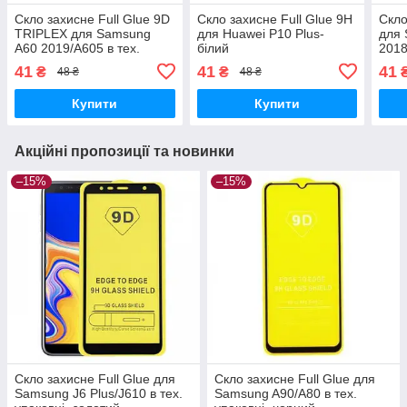
Скло захисне Full Glue 9D
Скло захисне Full Glue 9H
Скло
TRIPLEX для Samsung
для Huawei P10 Plus-
для
A60 2019/A605 в тех.
білий
2018
упаковці- чорний
41
41
41
₴
₴
48 ₴
48 ₴
Купити
Купити
Акційні пропозиції та новинки
–15%
–15%
Скло захисне Full Glue для
Скло захисне Full Glue для
Samsung J6 Plus/J610 в тех.
Samsung A90/A80 в тех.