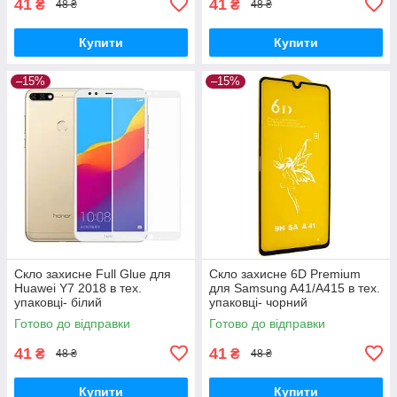
41
41
₴
₴
48 ₴
48 ₴
Купити
Купити
–15%
–15%
Скло захисне Full Glue для
Скло захисне 6D Premium
Huawei Y7 2018 в тех.
для Samsung A41/A415 в тех.
упаковці- білий
упаковці- чорний
Готово до відправки
Готово до відправки
41
41
₴
₴
48 ₴
48 ₴
Купити
Купити