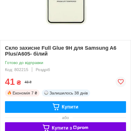
Скло захисне Full Glue 9H для Samsung A6
Plus/A605- білий
Готово до відправки
Код: 802215
Роздріб
41
₴
48 ₴
Економія
7 ₴
Залишилось
38 днів
Купити
або
Купити з