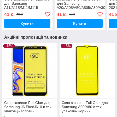
для Samsung
для Samsung
для
A11/A115/M11/M115-
A20/A205/A50/A505/A30/A305-
2021
чорний
чорний
41
41
41
₴
₴
48 ₴
48 ₴
Купити
Купити
Акційні пропозиції та новинки
–15%
–15%
Скло захисне Full Glue для
Скло захисне Full Glue для
Samsung J6 Plus/J610 в тех.
Samsung A90/A80 в тех.
упаковці- золотий
упаковці- чорний