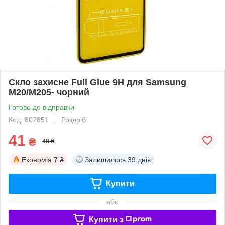
Скло захисне Full Glue 9H для Samsung
M20/M205- чорний
Готово до відправки
Код: 802851
Роздріб
41
₴
48 ₴
Економія
7 ₴
Залишилось
39 днів
Купити
або
Купити з