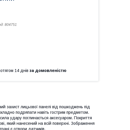
од:
804751
ротягом 14 днів
за домовленістю
ий захист лицьової панелі від пошкоджень під
о складно подряпати навіть гострим предметом.
а сила удару поглинається аксесуаром. Покриття
ові, який нанесений на всій поверхні. Зображення
рані є отвори датчиків.