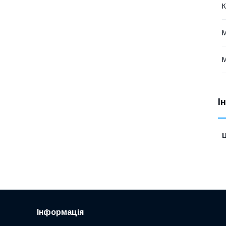
К
М
І
Ц
Інформація