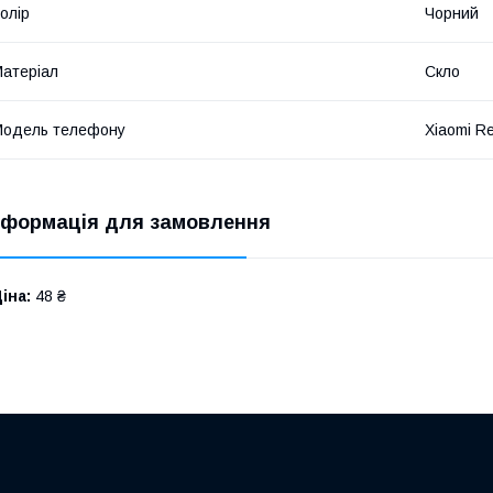
олір
Чорний
атеріал
Скло
Модель телефону
Xiaomi R
нформація для замовлення
іна:
48 ₴