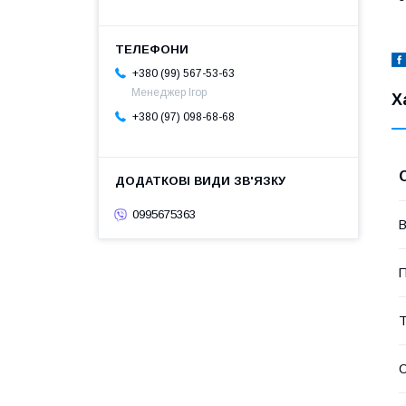
+380 (99) 567-53-63
Менеджер Ігор
Х
+380 (97) 098-68-68
0995675363
В
П
Т
С