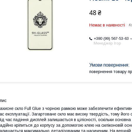
48 ₴
Немає в наявності
К
+380 (99) 567-53-63
Менеджер Ігор
повернення товару п
пис
ахисне скло Full Glue з чорною рамкою може забезпечити ефективн
ас експлуатації. Загартоване скло має високу твердість, тому йог
ід час падіння дисплей залишається в цілісності, оскільки основн
адійно кріпиться до корпусу за допомогою клею на силіконовій осн
алишається максимально деталізованим та насиченим. На верхній г