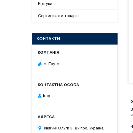
Відгуки
Сертифікати товарів
КОНТАКТИ
⭐ IToy ⭐
Ігор
о
З
ч
П
н
Княгині Ольги 3, Дніпро, Україна
з