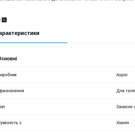
арактеристики
Основні
иробник
Aspor
ризначення
Для тел
ип
Захисне 
умісність з
Xiaomi