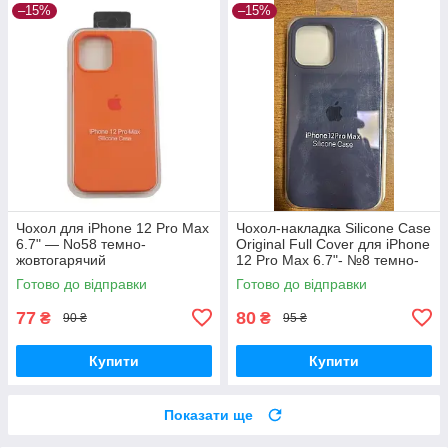
–15%
–15%
Чохол для iPhone 12 Pro Max
Чохол-накладка Silicone Case
6.7" — No58 темно-
Original Full Cover для iPhone
жовтогарячий
12 Pro Max 6.7"- №8 темно-
синій
Готово до відправки
Готово до відправки
77
80
₴
₴
90 ₴
95 ₴
Купити
Купити
Показати ще