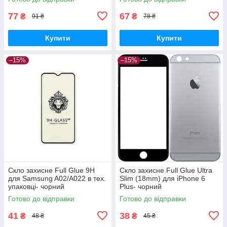
77
67
₴
₴
91 ₴
78 ₴
Купити
Купити
–15%
–15%
Скло захисне Full Glue 9H
Скло захисне Full Glue Ultra
для Samsung A02/A022 в тех.
Slim (18mm) для iPhone 6
упаковці- чорний
Plus- чорний
Готово до відправки
Готово до відправки
41
38
₴
₴
48 ₴
45 ₴