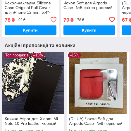
Чохол-накладка Silicone
Чохол Soft для Airpods
(DL 
Case Original Full Cover
Case- №5 світло рожевий
Airp
для iPhone 12 mini 5.4"-
чер
№51 світло- зелений
78
70
67
₴
₴
92 ₴
78 ₴
Купити
Купити
Акційні пропозиції та новинки
Топ продажів
–15%
–15%
Книжка Aspor для Xiaomi Mi
(DL UA) Чохол Soft для
Note 10 Pro leather черный
Airpods Case- №9 червоний
Готово до відправки
Готово до відправки