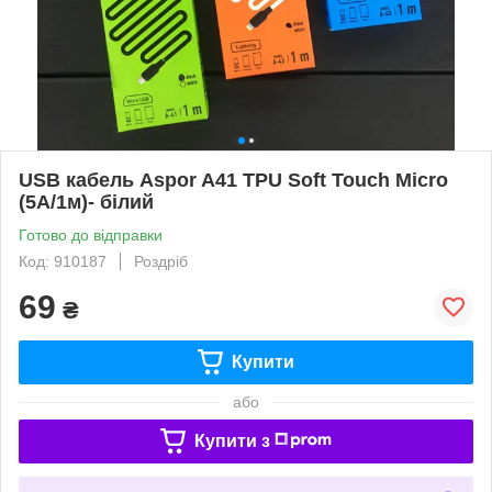
USB кабель Aspor A41 TPU Soft Touch Micro
(5А/1м)- білий
Готово до відправки
Код: 910187
Роздріб
69
₴
Купити
або
Купити з