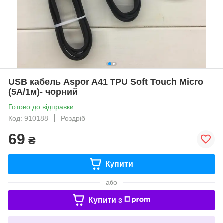
USB кабель Aspor A41 TPU Soft Touch Micro
(5А/1м)- чорний
Готово до відправки
Код: 910188
Роздріб
69
₴
Купити
або
Купити з