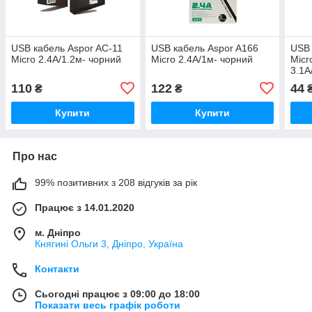
USB кабель Aspor AC-11
USB кабель Aspor A166
USB 
Micro 2.4A/1.2м- чорний
Micro 2.4A/1м- чорний
Micr
3.1A
110
122
44
₴
₴
Купити
Купити
Про нас
99% позитивних з 208 відгуків за рік
Працює з 14.01.2020
м. Дніпро
Княгині Ольги 3, Дніпро, Україна
Контакти
Сьогодні працює з 09:00 до 18:00
Показати весь графік роботи