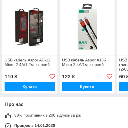
USB кабель Aspor AC-11
USB кабель Aspor A166
USB 
Micro 2.4A/1.2м- чорний
Micro 2.4A/1м- чорний
глян
(2A/
110
122
60
₴
₴
Купити
Купити
Про нас
99% позитивних з 208 відгуків за рік
Працює з 14.01.2020