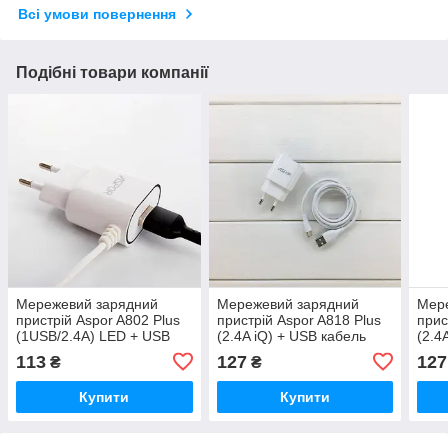
Всі умови повернення
Подібні товари компанії
Мережевий зарядний
Мережевий зарядний
Мер
пристрій Aspor A802 Plus
пристрій Aspor A818 Plus
прис
(1USB/2.4A) LED + USB
(2.4A iQ) + USB кабель
(2.4
кабель Type-C- білий
Type-C- білий
Type
113
127
127
₴
₴
Купити
Купити