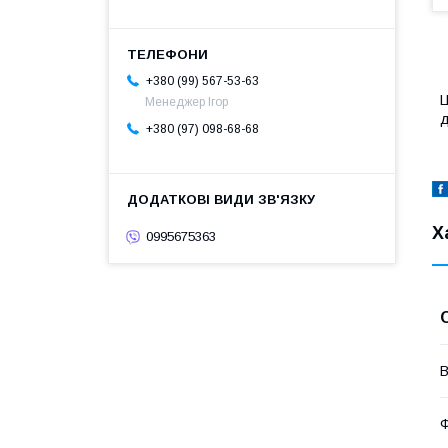
+380 (99) 567-53-63
Ц
Менеджер Ігор
д
+380 (97) 098-68-68
Х
0995675363
В
Ф