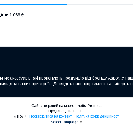
іна:
1 068 ₴
льних аксесуарів, які пропонують продукцію від бренду Aspor. У на
а стиль для ваших пристроїв. Дослідіть наш асортимент та виберіть
Сайт створений на маркетплейсі
Prom.ua
Продавець на Bigl.ua
⭐ IToy ⭐ |
Поскаржитися на контент
|
Політика конфіденційності
Select Language
▼