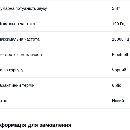
умарна потужність звуку
5 Вт
інімальна частота
100 Гц
аксимальна частота
18000 Гц
ездротові можливості
Bluetooth
олір корпусу
Чорний
арантійний термін
6 міс
Стан
Новий
нформація для замовлення