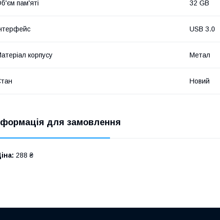
б'єм пам'яті
32 GB
нтерфейс
USB 3.0
атеріал корпусу
Метал
Стан
Новий
нформація для замовлення
іна:
288 ₴