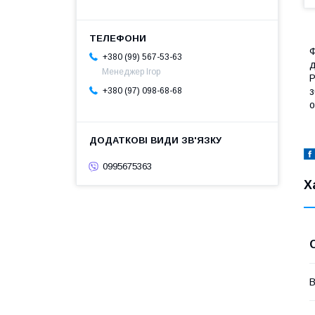
Ф
+380 (99) 567-53-63
д
Менеджер Ігор
P
з
+380 (97) 098-68-68
о
0995675363
Х
В