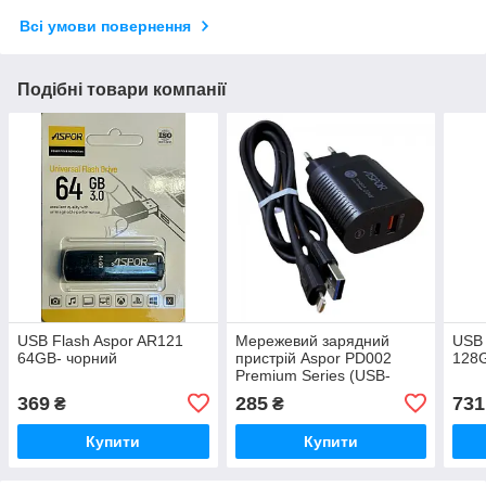
Всі умови повернення
Подібні товари компанії
USB Flash Aspor AR121
Мережевий зарядний
USB 
64GB- чорний
пристрій Aspor PD002
128
Premium Series (USB-
C/USB QC 3.0/PD 20W) +
369
285
731
₴
₴
USB кабель Type-C-
чорний
Купити
Купити