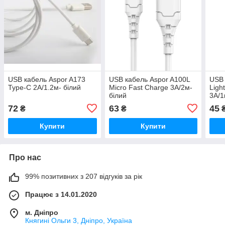
USB кабель Aspor A173
USB кабель Aspor A100L
USB 
Type-C 2A/1.2м- білий
Micro Fast Charge 3A/2м-
Ligh
білий
3A/1
72
63
45
₴
₴
Купити
Купити
Про нас
99% позитивних з 207 відгуків за рік
Працює з 14.01.2020
м. Дніпро
Княгині Ольги 3, Дніпро, Україна