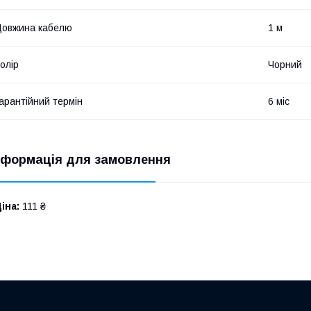
овжина кабелю
1 м
олір
Чорний
арантійний термін
6 міс
нформація для замовлення
іна:
111 ₴