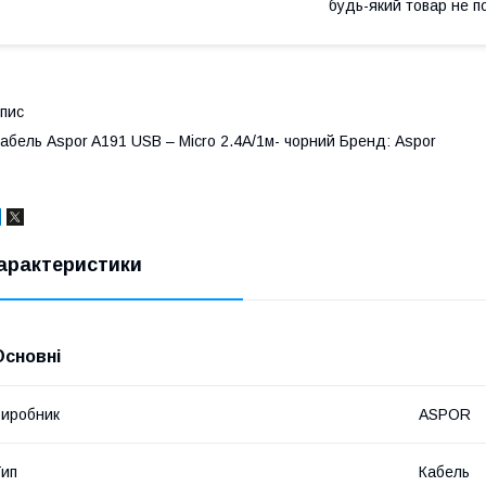
будь-який товар не п
пис
абель Aspor A191 USB – Micro 2.4A/1м- чорний Бренд: Aspor
арактеристики
Основні
иробник
ASPOR
ип
Кабель