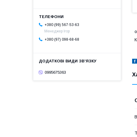
+380 (99) 567-53-63
о
Менеджер Ігор
К
+380 (97) 098-68-68
0995675363
Х
В
Т