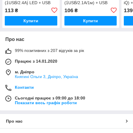
(1USB/2.4A) LED + USB
(1USB/2.1A/1м) + USB
iQ) 
кабель Type-C- білий
кабель Lightning- білий
біли
113
106
139
₴
₴
Купити
Купити
Про нас
99% позитивних з 207 відгуків за рік
Працює з 14.01.2020
м. Дніпро
Княгині Ольги 3, Дніпро, Україна
Контакти
Сьогодні працює з 09:00 до 18:00
Показати весь графік роботи
Про нас