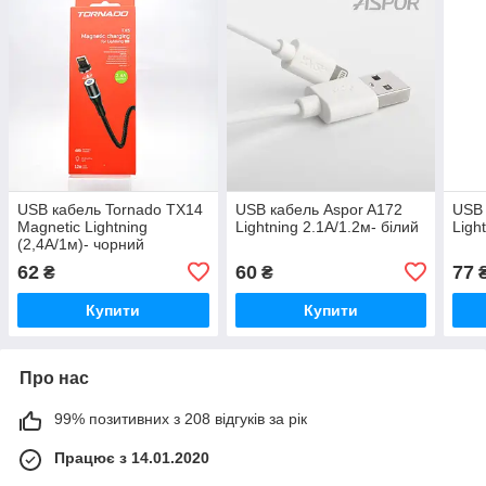
USB кабель Tornado TX14
USB кабель Aspor A172
USB 
Magnetic Lightning
Lightning 2.1A/1.2м- білий
Ligh
(2,4A/1м)- чорний
62
60
77
₴
₴
Купити
Купити
Про нас
99% позитивних з 208 відгуків за рік
Працює з 14.01.2020