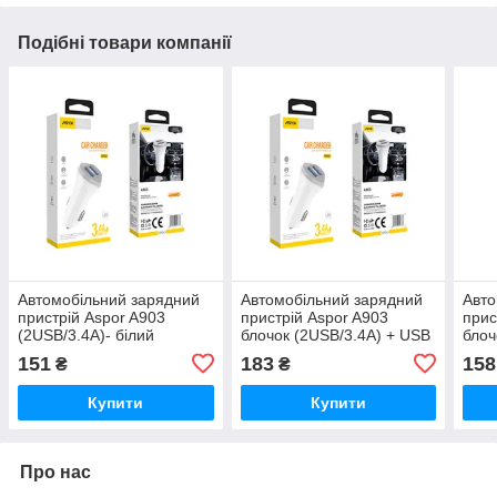
Подібні товари компанії
Автомобільний зарядний
Автомобільний зарядний
Авто
пристрій Aspor A903
пристрій Aspor A903
прис
(2USB/3.4A)- білий
блочок (2USB/3.4A) + USB
блоч
кабель Lightning- білий
кабе
151
183
158
₴
₴
Купити
Купити
Про нас