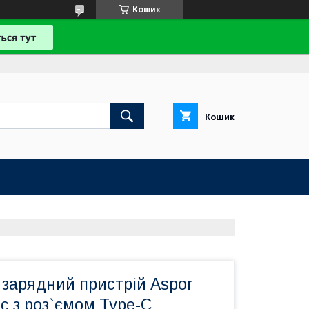
Кошик
Кошик
 зарядний пристрій Aspor
c з роз`ємом Type-C