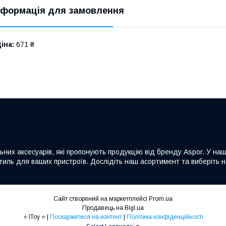
нформація для замовлення
іна:
671 ₴
льних аксесуарів, які пропонують продукцію від бренду Aspor. У на
а стиль для ваших пристроїв. Дослідіть наш асортимент та виберіть
Сайт створений на маркетплейсі
Prom.ua
Продавець на Bigl.ua
⭐ IToy ⭐ |
Поскаржитися на контент
|
Політика конфіденційності