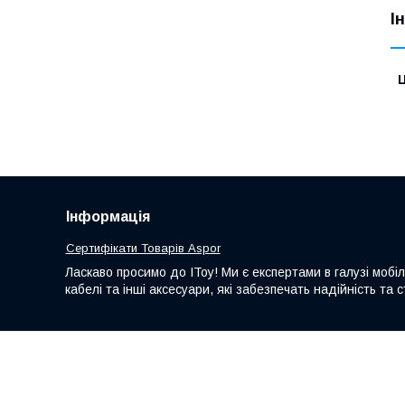
І
Ц
Інформація
Сертифікати Товарів Aspor
Ласкаво просимо до IToy! Ми є експертами в галузі мобі
кабелі та інші аксесуари, які забезпечать надійність т