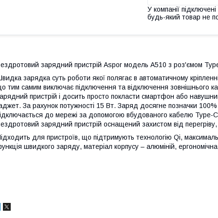
У компанії підключені
будь-який товар не п
ездротовий зарядний пристрій Aspor модель А510 з роз'ємом Type-
видка зарядка суть роботи якої полягає в автоматичному кріпленні 
о тим самим виключає підключення та відключення зовнішнього к
арядний пристрій і досить просто покласти смартфон або навушни
аджет. За рахунок потужності 15 Вт. Заряд досягне позначки 100%
ідключається до мережі за допомогою вбудованого кабелю Type-C, 
ездротовий зарядний пристрій оснащений захистом від перегріву, 
ідходить для пристроїв, що підтримують технологію Qi, максимальн
ункція швидкого заряду, матеріал корпусу – алюміній, ергономічн