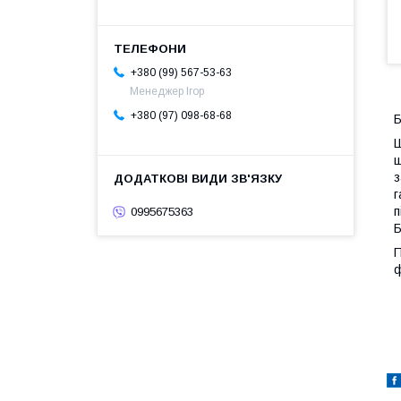
+380 (99) 567-53-63
Менеджер Ігор
+380 (97) 098-68-68
Б
Ш
щ
з
г
п
0995675363
Б
П
ф