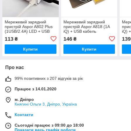
Мережевий зарядний
Мережевий зарядний
Мер
пристрій Aspor A802 Plus
пристрій Aspor A818 (1A
прис
(1USB/2.4A) LED + USB
iQ) + USB кабель
iQ) 
кабель Type-C- білий
Lightning- білий
біли
113
146
139
₴
₴
Купити
Купити
Про нас
99% позитивних з 207 відгуків за рік
Працює з 14.01.2020
м. Дніпро
Княгині Ольги 3, Дніпро, Україна
Контакти
Сьогодні працює з 09:00 до 18:00
Показати весь графік роботи