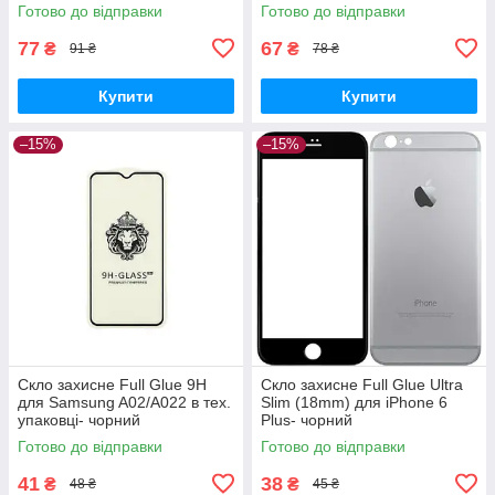
Готово до відправки
Готово до відправки
77
67
₴
₴
91 ₴
78 ₴
Купити
Купити
–15%
–15%
Скло захисне Full Glue 9H
Скло захисне Full Glue Ultra
для Samsung A02/A022 в тех.
Slim (18mm) для iPhone 6
упаковці- чорний
Plus- чорний
Готово до відправки
Готово до відправки
41
38
₴
₴
48 ₴
45 ₴