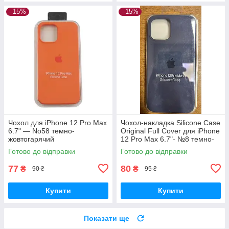
–15%
–15%
Чохол для iPhone 12 Pro Max
Чохол-накладка Silicone Case
6.7" — No58 темно-
Original Full Cover для iPhone
жовтогарячий
12 Pro Max 6.7"- №8 темно-
синій
Готово до відправки
Готово до відправки
77
80
₴
₴
90 ₴
95 ₴
Купити
Купити
Показати ще