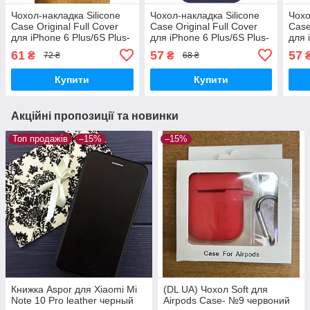
Чохол-накладка Silicone
Чохол-накладка Silicone
Чохо
Case Original Full Cover
Case Original Full Cover
Case
для iPhone 6 Plus/6S Plus-
для iPhone 6 Plus/6S Plus-
для 
№18 чорний
№8 темно- синій
№18
61
57
57
₴
₴
72 ₴
68 ₴
Купити
Купити
Акційні пропозиції та новинки
Топ продажів
–15%
–15%
Книжка Aspor для Xiaomi Mi
(DL UA) Чохол Soft для
Note 10 Pro leather черный
Airpods Case- №9 червоний