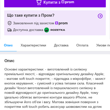
Купити з
Що таке купити з Пром?
Замовлення під захистом
Доступна доставка
Опис
Характеристики
Доставка
Оплата
Умови п
Опис
Основні характеристики: - виготовлений із силікону
преміальної якості; - відповідає оригінальному дизайну Apple;
- матове soft touch покриття; - підкладка з мікрофібри; - захист
кнопок керування; - сумісний з усіма типами скла. Класичний
дизайн Чохол виготовлений із першокласного силікону в
повній відповідності до оригінального дизайну Apple, тому
ідеально облягає витончені контури вашого iPhone, не
збільшуючи його об'єм і вагу. Матова зовнішня поверхня з
покриттям soft touch робить аксесуар шовковистим на дотик