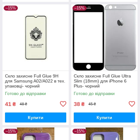
–15%
–15%
Скло захисне Full Glue 9H
Скло захисне Full Glue Ultra
для Samsung A02/A022 в тех.
Slim (18mm) для iPhone 6
упаковці- чорний
Plus- чорний
Готово до відправки
Готово до відправки
41
38
₴
₴
48 ₴
45 ₴
Купити
Купити
–15%
–15%