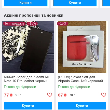
Купити
Купити
Акційні пропозиції та новинки
Топ продажів
–15%
–15%
Книжка Aspor для Xiaomi Mi
(DL UA) Чохол Soft для
Note 10 Pro leather черный
Airpods Case- №9 червоний
Готово до відправки
Готово до відправки
77
67
₴
₴
91 ₴
78 ₴
Купити
Купити