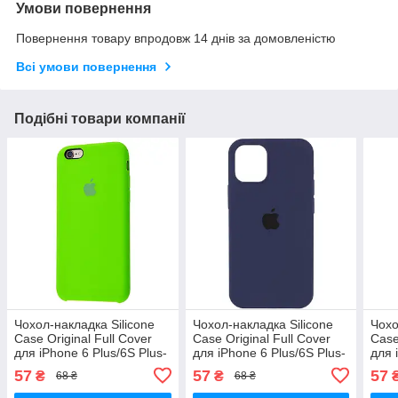
Умови повернення
Повернення товару впродовж 14 днів за домовленістю
Всі умови повернення
Подібні товари компанії
Чохол-накладка Silicone
Чохол-накладка Silicone
Чохо
Case Original Full Cover
Case Original Full Cover
Case
для iPhone 6 Plus/6S Plus-
для iPhone 6 Plus/6S Plus-
для 
яскраво салатовий
№8 темно- синій
№18
57
57
57
₴
₴
68 ₴
68 ₴