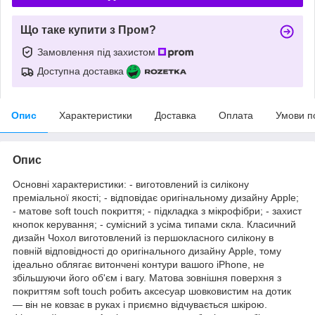
Що таке купити з Пром?
Замовлення під захистом
Доступна доставка
Опис
Характеристики
Доставка
Оплата
Умови п
Опис
Основні характеристики: - виготовлений із силікону
преміальної якості; - відповідає оригінальному дизайну Apple;
- матове soft touch покриття; - підкладка з мікрофібри; - захист
кнопок керування; - сумісний з усіма типами скла. Класичний
дизайн Чохол виготовлений із першокласного силікону в
повній відповідності до оригінального дизайну Apple, тому
ідеально облягає витончені контури вашого iPhone, не
збільшуючи його об'єм і вагу. Матова зовнішня поверхня з
покриттям soft touch робить аксесуар шовковистим на дотик
— він не ковзає в руках і приємно відчувається шкірою.