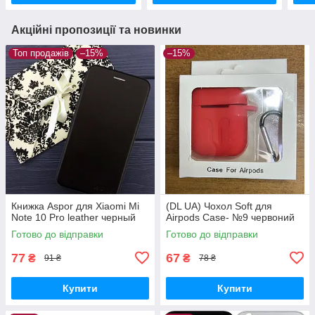
Акційні пропозиції та новинки
Топ продажів
–15%
–15%
Книжка Aspor для Xiaomi Mi
(DL UA) Чохол Soft для
Note 10 Pro leather черный
Airpods Case- №9 червоний
Готово до відправки
Готово до відправки
77
67
₴
₴
91 ₴
78 ₴
Купити
Купити