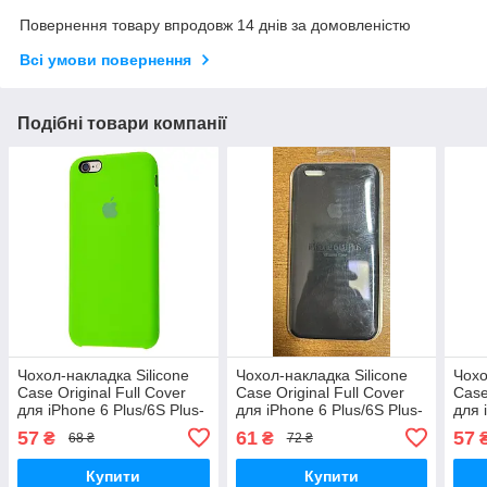
Повернення товару впродовж 14 днів за домовленістю
Всі умови повернення
Подібні товари компанії
Чохол-накладка Silicone
Чохол-накладка Silicone
Чохо
Case Original Full Cover
Case Original Full Cover
Case
для iPhone 6 Plus/6S Plus-
для iPhone 6 Plus/6S Plus-
для 
яскраво салатовий
№18 чорний
№8 т
57
61
57
₴
₴
68 ₴
72 ₴
Купити
Купити