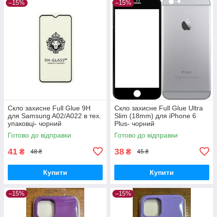
–15%
–15%
Скло захисне Full Glue 9H
Скло захисне Full Glue Ultra
для Samsung A02/A022 в тех.
Slim (18mm) для iPhone 6
упаковці- чорний
Plus- чорний
Готово до відправки
Готово до відправки
41
38
₴
₴
48 ₴
45 ₴
Купити
Купити
–15%
–15%