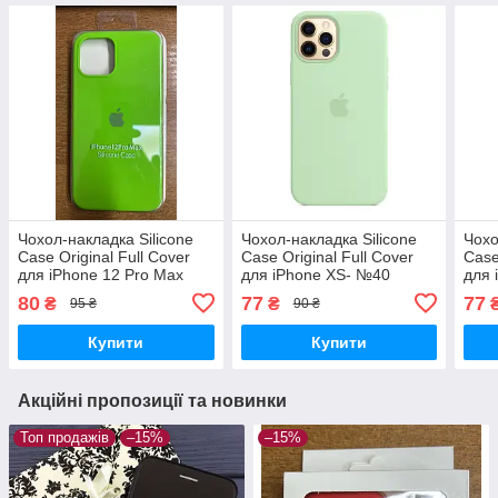
Чохол-накладка Silicone
Чохол-накладка Silicone
Чохо
Case Original Full Cover
Case Original Full Cover
Case
для iPhone 12 Pro Max
для iPhone XS- №40
для 
6.7"- салатовий
світло- салатовий
№31
80
77
77
₴
₴
95 ₴
90 ₴
Купити
Купити
Акційні пропозиції та новинки
Топ продажів
–15%
–15%