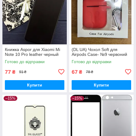
Книжка Aspor для Xiaomi Mi
(DL UA) Чохол Soft для
Note 10 Pro leather черный
Airpods Case- №9 червоний
Готово до відправки
Готово до відправки
77
67
₴
₴
91 ₴
78 ₴
Купити
Купити
–15%
–15%