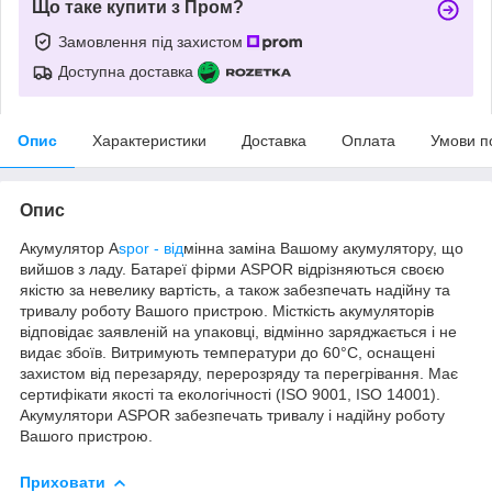
Що таке купити з Пром?
Замовлення під захистом
Доступна доставка
Опис
Характеристики
Доставка
Оплата
Умови п
Опис
Акумулятор A
spor - від
мінна заміна Вашому акумулятору, що
вийшов з ладу. Батареї фірми ASPOR відрізняються своєю
якістю за невелику вартість, а також забезпечать надійну та
тривалу роботу Вашого пристрою. Місткість акумуляторів
відповідає заявленій на упаковці, відмінно заряджається і не
видає збоїв. Витримують температури до 60°C, оснащені
захистом від перезаряду, перерозряду та перегрівання. Має
сертифікати якості та екологічності (ISO 9001, ISO 14001).
Акумулятори ASPOR забезпечать тривалу і надійну роботу
Вашого пристрою.
Приховати