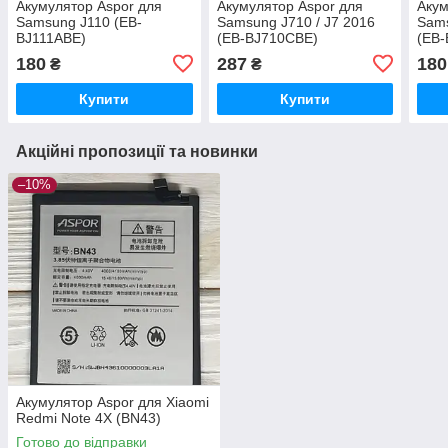
Акумулятор Aspor для
Акумулятор Aspor для
Акум
Samsung J110 (EB-
Samsung J710 / J7 2016
Sams
BJ111ABE)
(EB-BJ710CBE)
(EB
180
287
180
₴
₴
Купити
Купити
Акційні пропозиції та новинки
–10%
Акумулятор Aspor для Xiaomi
Redmi Note 4X (BN43)
Готово до відправки