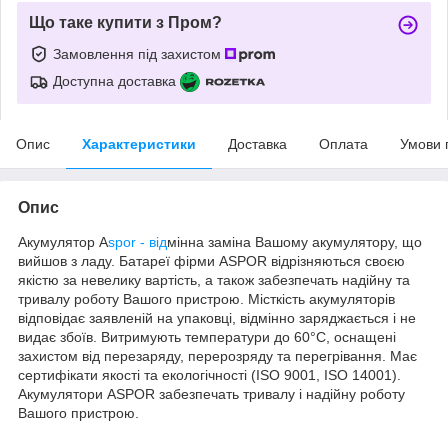
Що таке купити з Пром?
Замовлення під захистом
Доступна доставка
Опис
Характеристики
Доставка
Оплата
Умови 
Опис
Акумулятор A
spor - від
мінна заміна Вашому акумулятору, що
вийшов з ладу. Батареї фірми ASPOR відрізняються своєю
якістю за невелику вартість, а також забезпечать надійну та
тривалу роботу Вашого пристрою. Місткість акумуляторів
відповідає заявленій на упаковці, відмінно заряджається і не
видає збоїв. Витримують температури до 60°C, оснащені
захистом від перезаряду, перерозряду та перегрівання. Має
сертифікати якості та екологічності (ISO 9001, ISO 14001).
Акумулятори ASPOR забезпечать тривалу і надійну роботу
Вашого пристрою.