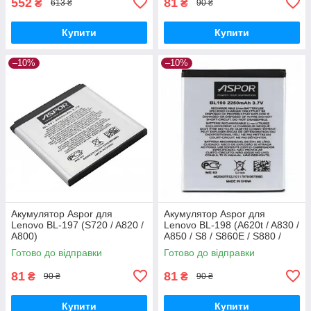
552
81
₴
₴
613 ₴
90 ₴
Купити
Купити
–10%
–10%
Акумулятор Aspor для
Акумулятор Aspor для
Lenovo BL-197 (S720 / A820 /
Lenovo BL-198 (A620t / A830 /
A800)
A850 / S8 / S860E / S880 /
S890 / S898t)
Готово до відправки
Готово до відправки
81
81
₴
₴
90 ₴
90 ₴
Купити
Купити