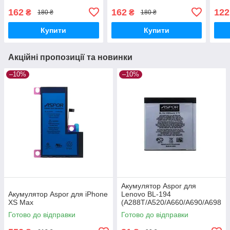
162
162
122
₴
₴
180 ₴
180 ₴
Купити
Купити
Акційні пропозиції та новинки
–10%
–10%
Акумулятор Aspor для
Акумулятор Aspor для iPhone
Lenovo BL-194
XS Max
(A288T/A520/A660/A690/A698
t/S760/S850e)
Готово до відправки
Готово до відправки