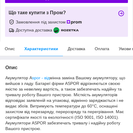
Що таке купити з Пром?
Замовлення під захистом
Доступна доставка
Опис
Характеристики
Доставка
Оплата
Умови 
Опис
Акумулятор A
spor - від
мінна заміна Вашому акумулятору, що
вийшов з ладу. Батареї фірми ASPOR відрізняються своєю
якістю за невелику вартість, а також забезпечать надійну та
тривалу роботу Вашого пристрою. Місткість акумуляторів
відповідає заявленій на упаковці, відмінно заряджається і не
видає збоїв. Витримують температури до 60°C, оснащені
захистом від перезаряду, перерозряду та перегрівання. Має
сертифікати якості та екологічності (ISO 9001, ISO 14001).
Акумулятори ASPOR забезпечать тривалу і надійну роботу
Вашого пристрою.