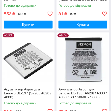
t/S760/S850e)
Готово до відправки
Готово до відправки
552
81
₴
₴
613 ₴
90 ₴
Купити
Купити
–10%
–10%
Акумулятор Aspor для
Акумулятор Aspor для
Lenovo BL-197 (S720 / A820 /
Lenovo BL-198 (A620t / A830 /
A800)
A850 / S8 / S860E / S880 /
S890 / S898t)
Готово до відправки
Готово до відправки