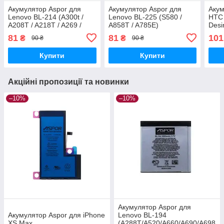
Акумулятор Aspor для
Акумулятор Aspor для
Акум
Lenovo BL-214 (A300t /
Lenovo BL-225 (S580 /
HTC 
A208T / A218T / A269 /
A858T / A785E)
Desi
A350e)
81
81
101
₴
₴
90 ₴
90 ₴
Купити
Купити
Акційні пропозиції та новинки
–10%
–10%
Акумулятор Aspor для
Акумулятор Aspor для iPhone
Lenovo BL-194
XS Max
(A288T/A520/A660/A690/A698