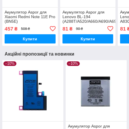
Акумулятор Aspor для
Акумулятор Aspor для
Акум
Xiaomi Redmi Note 11E Pro
Lenovo BL-194
Leno
(BN5E)
(A288T/A520/A660/A690/A698t/S76
A830
S880
457
81
81
₴
₴
508 ₴
90 ₴
Купити
Купити
Акційні пропозиції та новинки
–10%
–10%
Акумулятор Aspor для