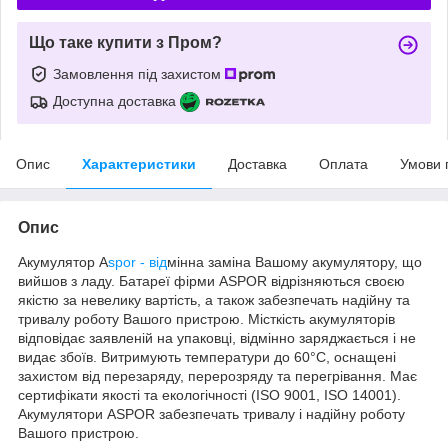
Що таке купити з Пром?
Замовлення під захистом
Доступна доставка
Опис
Характеристики
Доставка
Оплата
Умови 
Опис
Акумулятор A
spor - від
мінна заміна Вашому акумулятору, що
вийшов з ладу. Батареї фірми ASPOR відрізняються своєю
якістю за невелику вартість, а також забезпечать надійну та
тривалу роботу Вашого пристрою. Місткість акумуляторів
відповідає заявленій на упаковці, відмінно заряджається і не
видає збоїв. Витримують температури до 60°C, оснащені
захистом від перезаряду, перерозряду та перегрівання. Має
сертифікати якості та екологічності (ISO 9001, ISO 14001).
Акумулятори ASPOR забезпечать тривалу і надійну роботу
Вашого пристрою.