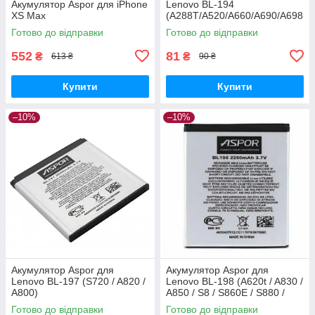
Акумулятор Aspor для iPhone
Lenovo BL-194
XS Max
(A288T/A520/A660/A690/A698
t/S760/S850e)
Готово до відправки
Готово до відправки
552
81
₴
₴
613 ₴
90 ₴
Купити
Купити
–10%
–10%
Акумулятор Aspor для
Акумулятор Aspor для
Lenovo BL-197 (S720 / A820 /
Lenovo BL-198 (A620t / A830 /
A800)
A850 / S8 / S860E / S880 /
S890 / S898t)
Готово до відправки
Готово до відправки