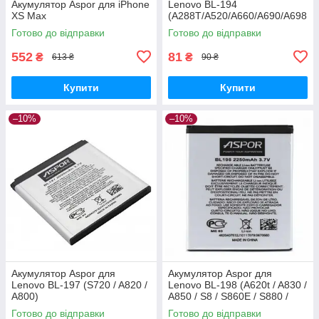
Акумулятор Aspor для iPhone
Lenovo BL-194
XS Max
(A288T/A520/A660/A690/A698
t/S760/S850e)
Готово до відправки
Готово до відправки
552
81
₴
₴
613 ₴
90 ₴
Купити
Купити
–10%
–10%
Акумулятор Aspor для
Акумулятор Aspor для
Lenovo BL-197 (S720 / A820 /
Lenovo BL-198 (A620t / A830 /
A800)
A850 / S8 / S860E / S880 /
S890 / S898t)
Готово до відправки
Готово до відправки