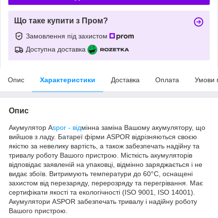
Що таке купити з Пром?
Замовлення під захистом
Доступна доставка
Опис
Характеристики
Доставка
Оплата
Умови 
Опис
Акумулятор A
spor - від
мінна заміна Вашому акумулятору, що
вийшов з ладу. Батареї фірми ASPOR відрізняються своєю
якістю за невелику вартість, а також забезпечать надійну та
тривалу роботу Вашого пристрою. Місткість акумуляторів
відповідає заявленій на упаковці, відмінно заряджається і не
видає збоїв. Витримують температури до 60°C, оснащені
захистом від перезаряду, перерозряду та перегрівання. Має
сертифікати якості та екологічності (ISO 9001, ISO 14001).
Акумулятори ASPOR забезпечать тривалу і надійну роботу
Вашого пристрою.