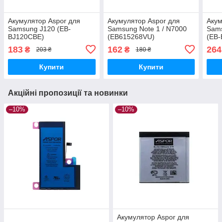
Акумулятор Aspor для
Акумулятор Aspor для
Акум
Samsung J120 (EB-
Samsung Note 1 / N7000
Sams
BJ120CBE)
(EB615268VU)
(EB-
183
162
264
₴
₴
203 ₴
180 ₴
Купити
Купити
Акційні пропозиції та новинки
–10%
–10%
Акумулятор Aspor для