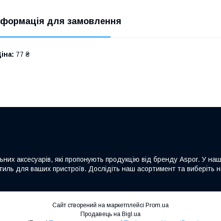
нформація для замовлення
іна:
77 ₴
льних аксесуарів, які пропонують продукцію від бренду Aspor. У на
а стиль для ваших пристроїв. Дослідіть наш асортимент та виберіть
Сайт створений на маркетплейсі
Prom.ua
Продавець на Bigl.ua