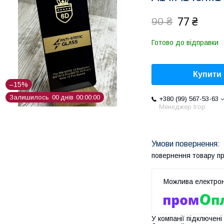
77 ₴
90 ₴
Готово до відправки
Купити
–15%
Залишилось
0
0
днів
0
0
0
0
0
0
+380 (99) 567-53-63
Менеджер Ігор
повернення товару п
У компанії підключені