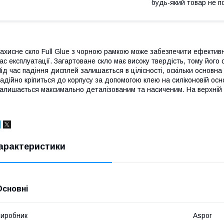
будь-який товар не п
ахисне скло Full Glue з чорною рамкою може забезпечити ефективн
ас експлуатації. Загартоване скло має високу твердість, тому йог
ід час падіння дисплей залишається в цілісності, оскільки основн
адійно кріпиться до корпусу за допомогою клею на силіконовій осн
алишається максимально деталізованим та насиченим. На верхній г
арактеристики
Основні
иробник
Aspor