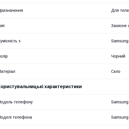
ризначення
Для тел
ип
Захисне 
умісність з
Samsung
олір
Чорний
атеріал
Скло
Користувальницькі характеристики
Модель телефону
Samsung 
оделі телефона
Samsung 