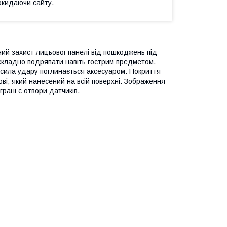
окидаючи сайту.
ий захист лицьової панелі від пошкоджень під
о складно подряпати навіть гострим предметом.
а сила удару поглинається аксесуаром. Покриття
ові, який нанесений на всій поверхні. Зображення
рані є отвори датчиків.