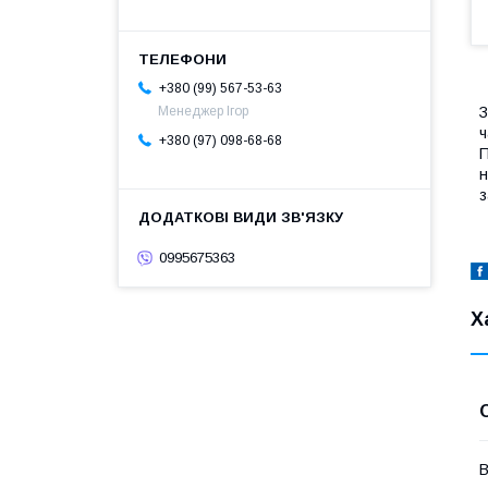
+380 (99) 567-53-63
З
Менеджер Ігор
ч
+380 (97) 098-68-68
П
н
з
0995675363
Х
В