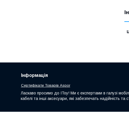
І
Ц
Інформація
Сертифікати Товарів Aspor
Ласкаво просимо до IToy! Ми є експертами в галузі мобі
кабелі та інші аксесуари, які забезпечать надійність т