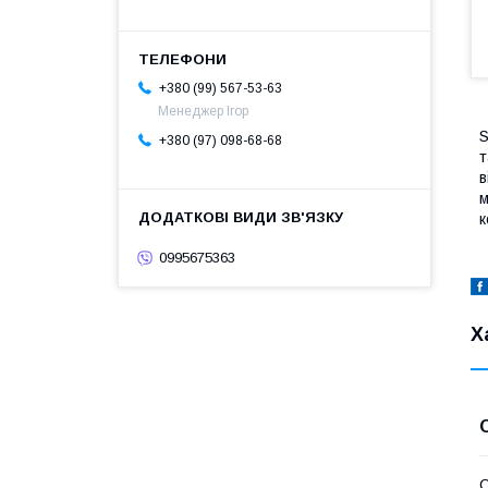
+380 (99) 567-53-63
Менеджер Ігор
S
+380 (97) 098-68-68
т
в
м
к
0995675363
Х