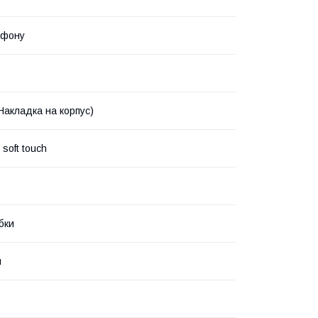
ефону
Накладка на корпус)
soft touch
бки
й