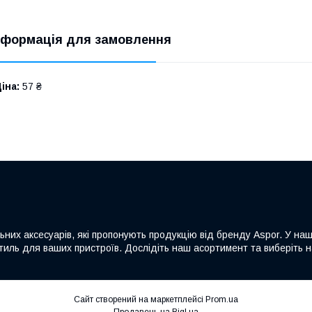
нформація для замовлення
іна:
57 ₴
льних аксесуарів, які пропонують продукцію від бренду Aspor. У на
а стиль для ваших пристроїв. Дослідіть наш асортимент та виберіть
Сайт створений на маркетплейсі
Prom.ua
Продавець на Bigl.ua