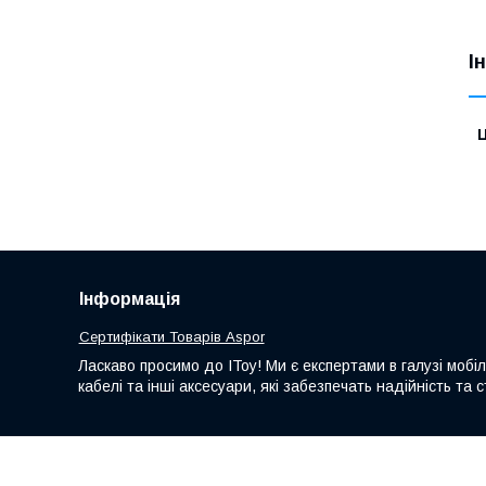
І
Ц
Інформація
Сертифікати Товарів Aspor
Ласкаво просимо до IToy! Ми є експертами в галузі мобі
кабелі та інші аксесуари, які забезпечать надійність т