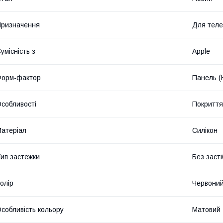
ризначення
Для тел
умісність з
Apple
Форм-фактор
Панель (
собливості
Покриття 
атеріал
Силікон
ип застежки
Без засті
олір
Червони
собливість кольору
Матовий