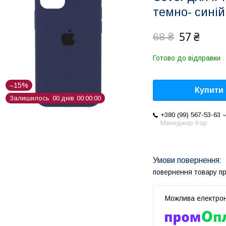
темно- синій
57 ₴
68 ₴
Готово до відправки
–15%
Купити
Залишилось
0
0
днів
0
0
0
0
0
0
+380 (99) 567-53-63
Менеджер Ігор
повернення товару п