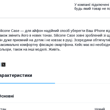
У компанії підключені
будь-який товар не п
ilicone Case — для айфон надійний спосіб уберегти Ваш IPhone від
акож змінить його в нових тонах. Silicone Case зовні зроблений зі 
ін дуже приємний на дотик і не ковзає в руці. Зсередини обтягнути
аксимально комфортну фіксацію смартфона. Кейс має всі необхідні
ольори, також на інші моделі. Живіть.
арактеристики
Основні
Стан
Новий