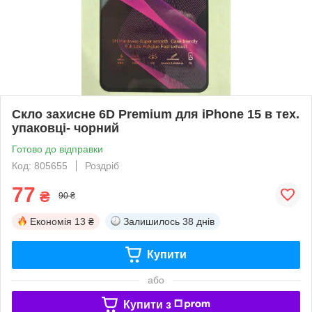
Скло захисне 6D Premium для iPhone 15 в тех.
упаковці- чорний
Готово до відправки
Код: 805655
Роздріб
77
₴
90 ₴
Економія
13 ₴
Залишилось
38 днів
Купити
або
Купити з