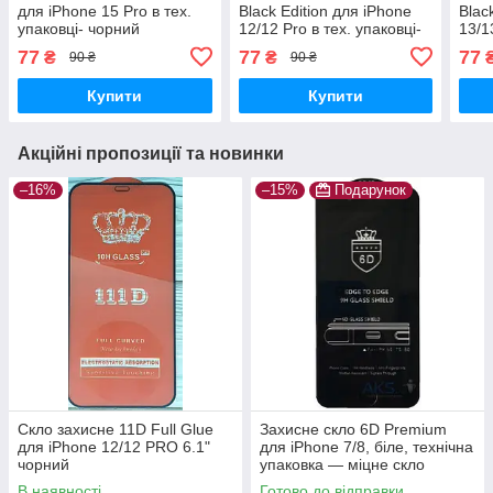
для iPhone 15 Pro в тех.
Black Edition для iPhone
Blac
упаковці- чорний
12/12 Pro в тех. упаковці-
13/1
чорний
упак
77
77
77
₴
₴
90 ₴
90 ₴
Купити
Купити
Акційні пропозиції та новинки
–16%
–15%
Подарунок
Скло захисне 11D Full Glue
Захисне скло 6D Premium
для iPhone 12/12 PRO 6.1"
для iPhone 7/8, біле, технічна
чорний
упаковка — міцне скло
повного покриття
В наявності
Готово до відправки