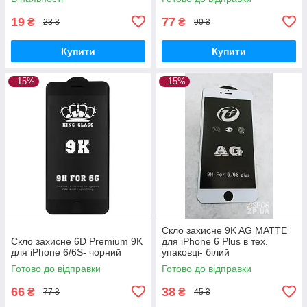
19
77
₴
₴
23 ₴
90 ₴
Купити
Купити
–15%
–15%
Скло захисне 9K AG MATTE
Скло захисне 6D Premium 9K
для iPhone 6 Plus в тех.
для iPhone 6/6S- чорний
упаковці- білий
Готово до відправки
Готово до відправки
66
38
₴
₴
77 ₴
45 ₴