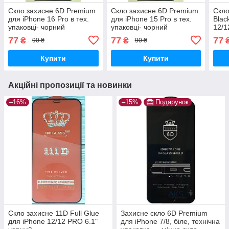
Скло захисне 6D Premium
Скло захисне 6D Premium
Скло
для iPhone 16 Pro в тех.
для iPhone 15 Pro в тех.
Blac
упаковці- чорний
упаковці- чорний
12/1
чор
77
77
77
₴
₴
90 ₴
90 ₴
Купити
Купити
Акційні пропозиції та новинки
–16%
–15%
Подарунок
Скло захисне 11D Full Glue
Захисне скло 6D Premium
для iPhone 12/12 PRO 6.1"
для iPhone 7/8, біле, технічна