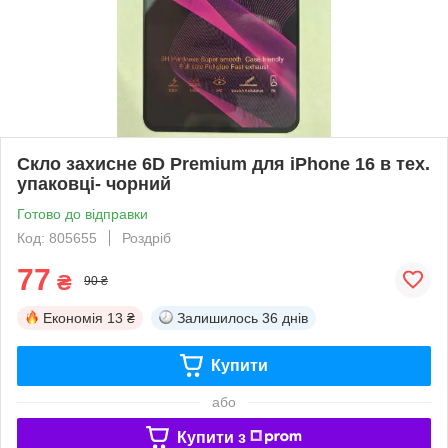
Скло захисне 6D Premium для iPhone 16 в тех.
упаковці- чорний
Готово до відправки
Код: 805655
Роздріб
77
₴
90 ₴
Економія
13 ₴
Залишилось
36 днів
Купити
або
Купити з