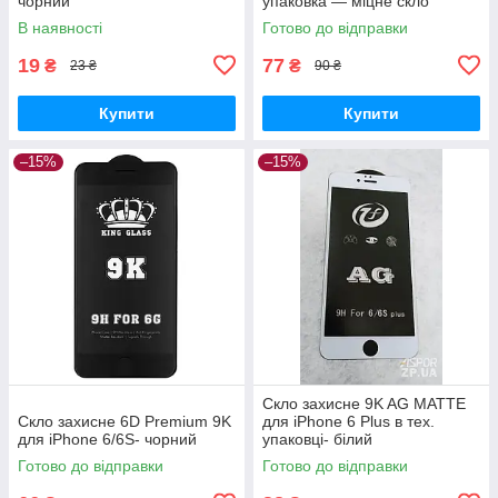
чорний
упаковка — міцне скло
повного покриття
В наявності
Готово до відправки
19
77
₴
₴
23 ₴
90 ₴
Купити
Купити
–15%
–15%
Скло захисне 9K AG MATTE
Скло захисне 6D Premium 9K
для iPhone 6 Plus в тех.
для iPhone 6/6S- чорний
упаковці- білий
Готово до відправки
Готово до відправки