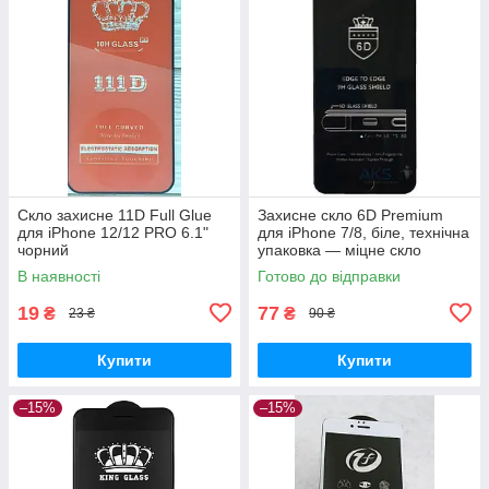
Скло захисне 11D Full Glue
Захисне скло 6D Premium
для iPhone 12/12 PRO 6.1"
для iPhone 7/8, біле, технічна
чорний
упаковка — міцне скло
повного покриття
В наявності
Готово до відправки
19
77
₴
₴
23 ₴
90 ₴
Купити
Купити
–15%
–15%