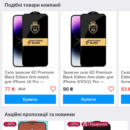
Подібні товари компанії
Скло захисне 6D Premium
Захисне скло 6D Premium
Скло
Black Edition Anti-statick
Black Edition Anti-static для
Edit
для iPhone 16 Pro —
iPhone X/XS/11 Pro —
Анти
чорний, повне покриття,
повне покриття, чорна
Pro 
77
90
83
₴
₴
90 ₴
чорна рамка
рамка
покр
Купити
Купити
Акційні пропозиції та новинки
–16%
–15%
Подарунок