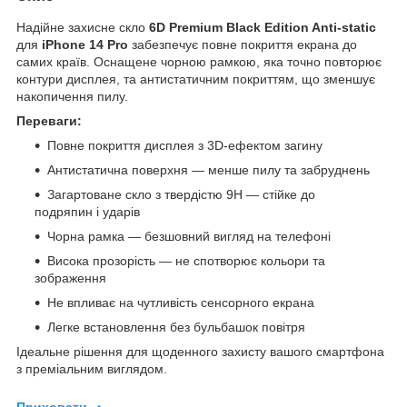
Надійне захисне скло
6D Premium Black Edition Anti-static
для
iPhone 14 Pro
забезпечує повне покриття екрана до
самих країв. Оснащене чорною рамкою, яка точно повторює
контури дисплея, та антистатичним покриттям, що зменшує
накопичення пилу.
Переваги:
Повне покриття дисплея з 3D-ефектом загину
Антистатична поверхня — менше пилу та забруднень
Загартоване скло з твердістю 9H — стійке до
подряпин і ударів
Чорна рамка — безшовний вигляд на телефоні
Висока прозорість — не спотворює кольори та
зображення
Не впливає на чутливість сенсорного екрана
Легке встановлення без бульбашок повітря
Ідеальне рішення для щоденного захисту вашого смартфона
з преміальним виглядом.
Приховати