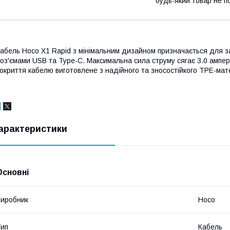
будь-який товар не п
абель Hoco X1 Rapid з мінімальним дизайном призначається для з
оз'ємами USB та Type-C. Максимальна сила струму сягає 3.0 ампер
окриття кабелю виготовлене з надійного та зносостійкого TPE-мат
арактеристики
Основні
иробник
Hoco
ип
Кабель