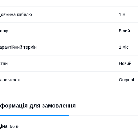
овжина кабелю
1 м
олір
Білий
арантійний термін
1 міс
Стан
Новий
лас якості
Original
нформація для замовлення
іна:
66 ₴