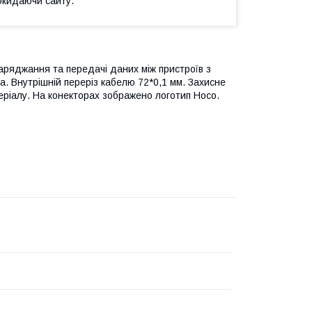
окидаючи сайту.
аряджання та передачі даних між пристроїв з
а. Внутрішній переріз кабелю 72*0,1 мм. Захисне
еріалу. На конекторах зображено логотип Hoco.