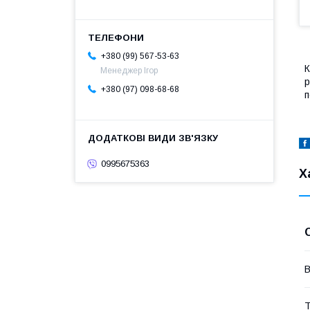
+380 (99) 567-53-63
К
Менеджер Ігор
р
+380 (97) 098-68-68
п
0995675363
Х
В
Т