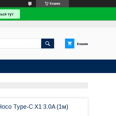
Кошик
Кошик
oco Type-C X1 3.0A (1м)