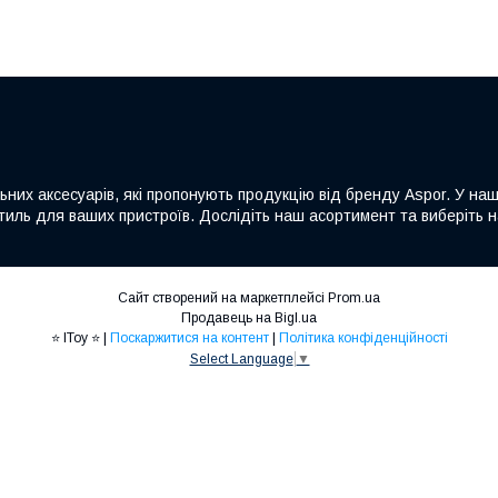
льних аксесуарів, які пропонують продукцію від бренду Aspor. У на
а стиль для ваших пристроїв. Дослідіть наш асортимент та виберіть
Сайт створений на маркетплейсі
Prom.ua
Продавець на Bigl.ua
⭐ IToy ⭐ |
Поскаржитися на контент
|
Політика конфіденційності
Select Language
▼