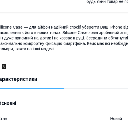
будь-який товар не п
ilicone Case — для айфон надійний спосіб уберегти Ваш IPhone від
акож змінить його в нових тонах. Silicone Case зовні зроблений зі 
ін дуже приємний на дотик і не ковзає в руці. Зсередини обтягнути
аксимально комфортну фіксацію смартфона. Кейс має всі необхідні
ольори, також на інші моделі.
арактеристики
Основні
Стан
Новий