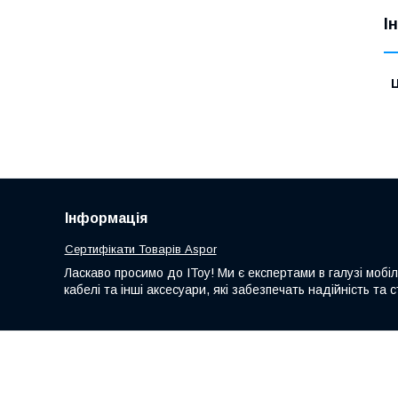
І
Ц
Інформація
Сертифікати Товарів Aspor
Ласкаво просимо до IToy! Ми є експертами в галузі мобі
кабелі та інші аксесуари, які забезпечать надійність т