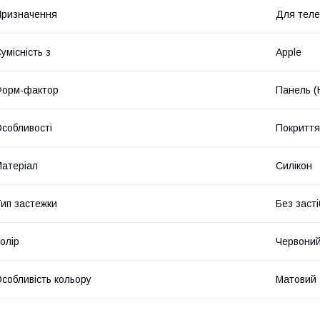
ризначення
Для тел
умісність з
Apple
Форм-фактор
Панель (
собливості
Покриття 
атеріал
Силікон
ип застежки
Без засті
олір
Червони
собливість кольору
Матовий