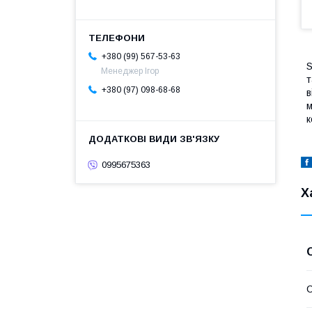
+380 (99) 567-53-63
S
Менеджер Ігор
т
+380 (97) 098-68-68
в
м
к
0995675363
Х