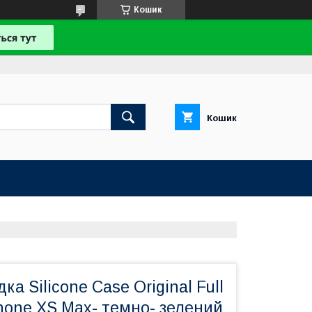
Кошик
Кошик
а Silicone Case Original Full
hone XS Max- темно- зелений