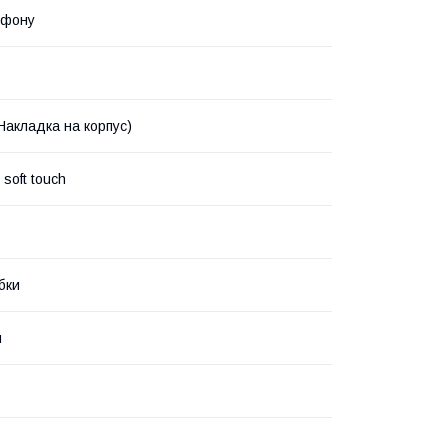
ефону
Накладка на корпус)
soft touch
бки
й