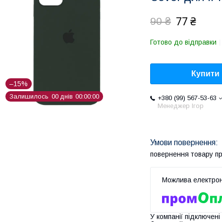
77 ₴
90 ₴
Готово до відправки
Купити
–15%
Залишилось
0
0
днів
0
0
0
0
0
0
+380 (99) 567-53-63
Менеджер Ігор
повернення товару п
У компанії підключені