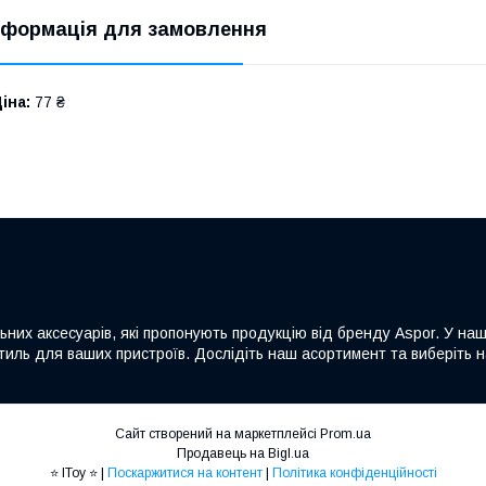
нформація для замовлення
іна:
77 ₴
льних аксесуарів, які пропонують продукцію від бренду Aspor. У на
а стиль для ваших пристроїв. Дослідіть наш асортимент та виберіть
Сайт створений на маркетплейсі
Prom.ua
Продавець на Bigl.ua
⭐ IToy ⭐ |
Поскаржитися на контент
|
Політика конфіденційності